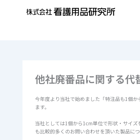
内
容
を
ス
キ
ッ
プ
他社廃番品に関する代
今年度より当社で始めました「特注品も1個か
ます。
当社としては1個から1cm単位で形状・サイ
も比較的多くのお問い合わせを頂いた製品につ